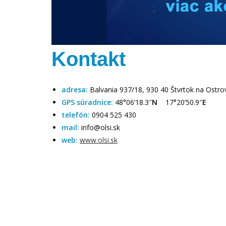
Kontakt
adresa:
Balvania 937/18, 930 40 Štvrtok na Ostro
GPS súradnice:
48°06’18.3″
N
17°20’50.9″
E
telefón:
0904 525 430
mail:
info@olsi.sk
web:
www.olsi.sk