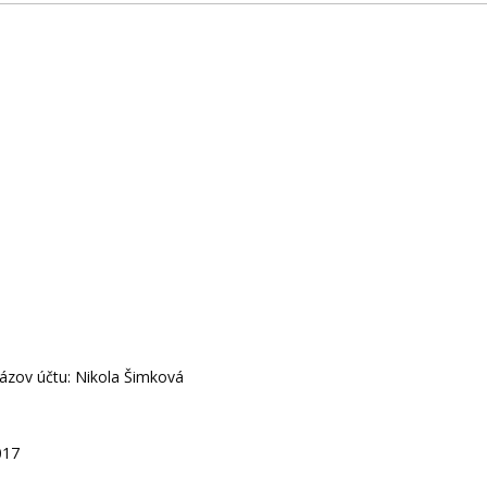
ázov účtu: Nikola Šimková
017