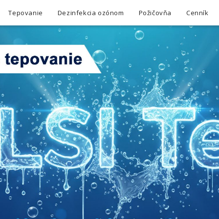
Tepovanie
Dezinfekcia ozónom
Požičovňa
Cenník