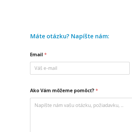
Máte otázku? Napíšte nám:
p
Email
*
o
m
ô
c
ť
?
V
Ako Vám môžeme pomôcť?
*
á
m
*