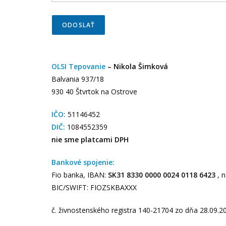
ODOSLAŤ
OLSI Tepovanie
– Nikola Šimková
Balvania 937/18
930 40 Štvrtok na Ostrove
IČO:
51146452
DIČ:
1084552359
nie sme platcami DPH
Bankové spojenie:
Fio banka, IBAN:
SK31 8330 0000 0024 0118 6423
, n
BIC/SWIFT: FIOZSKBAXXX
č. živnostenského registra 140-21704 zo dňa 28.09.2